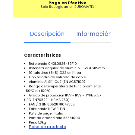
Pago en Efectivo
Sólo Recogidas en EUROMATEL
Descripción
Información Adicion
Características
Referencia 040L0826-8EP10
Botonera angular de aluminio 85x270x85mm
10 taladros (5+5) Ø22 en línea
Con taladro de entrada de cable
Aluminio Al Si11 Cu2 (EN AC57100)
Rango de temperatura de funcionamiento
-50ºC a +100ºC
Grado de protección IP77 - IP79 - TYPE 5, 5X
(IEC-EN70529 - NEMA 250)
EAN / GTIN 8052878047535
Fabricante NEW ELFIN
País de origen Italia
Partida arancelaria 85381000
Peso 1,3kg
Ficha de producto