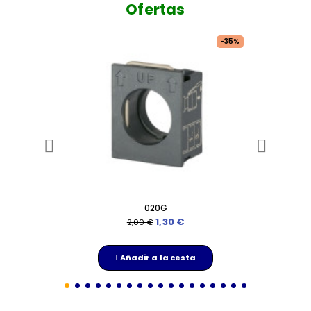
Ofertas
-35%
020G
Ver
1,30 €
2,00 €
Añadir a la cesta