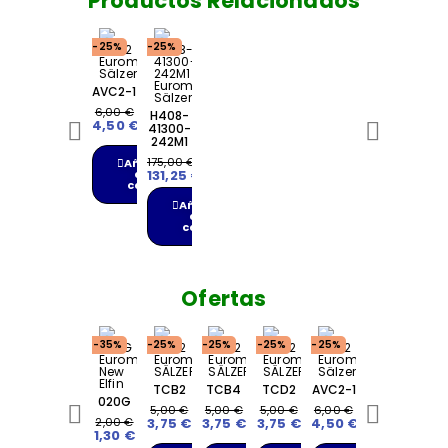
Productos Relacionados
-25%
-25%
AVC2-1
Ver
6,00 €
H408-
4,50 €
Ver
41300-
242M1
175,00 €
Añadir
a la
131,25 €
cesta
Añadir
a la
cesta
Ofertas
-35%
-25%
-25%
-25%
-25%
TCB2
TCB4
TCD2
AVC2-1
020G
Ver
Ver
Ver
Ver
5,00 €
5,00 €
5,00 €
6,00 €
Ver
2,00 €
3,75 €
3,75 €
3,75 €
4,50 €
1,30 €