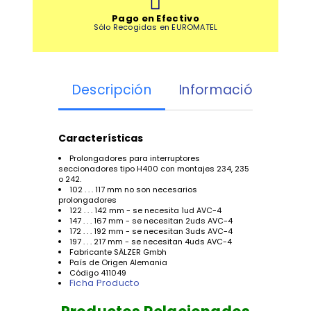
Pago en Efectivo
Sólo Recogidas en EUROMATEL
Descripción
Información Adicio
Características
Prolongadores para interruptores
seccionadores tipo H400 con montajes 234, 235
o 242.
102 . . . 117 mm no son necesarios
prolongadores
122 . . . 142 mm - se necesita 1ud AVC-4
147 . . . 167 mm - se necesitan 2uds AVC-4
172 . . . 192 mm - se necesitan 3uds AVC-4
197 . . . 217 mm - se necesitan 4uds AVC-4
Fabricante SÄLZER Gmbh
País de Origen Alemania
Código 411049
Ficha Producto