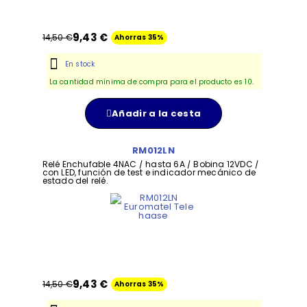
9,43 €
14,50 €
Ahorras 35%
En stock
La cantidad mínima de compra para el producto es 10.
Añadir a la cesta
RM012LN
Relé Enchufable 4NAC / hasta 6A / Bobina 12VDC /
con LED, función de test e indicador mecánico de
estado del relé.
9,43 €
14,50 €
Ahorras 35%