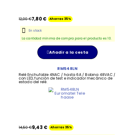
7,80 €
12,00 €
Ahorras 35%
En stock
La cantidad mínima de compra para el producto es 10.
Añadir a la cesta
RM548LN
Relé Enchufable 4NAC / hasta 6A / Bobina 48VAC /
con LED, función de test e indicador mecánico de
estado del relé.
9,43 €
14,50 €
Ahorras 35%