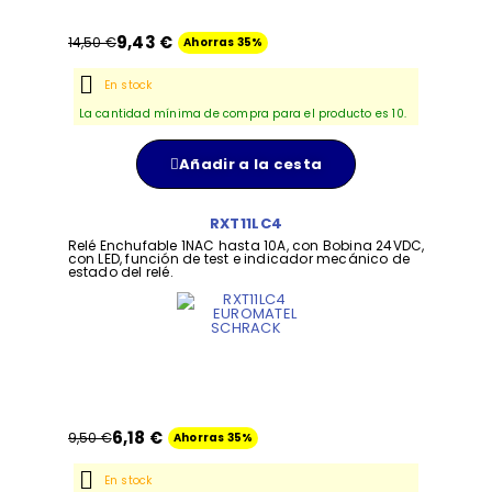
9,43 €
14,50 €
Ahorras 35%
En stock
La cantidad mínima de compra para el producto es 10.
Añadir a la cesta
RXT11LC4
Relé Enchufable 1NAC hasta 10A, con Bobina 24VDC,
con LED, función de test e indicador mecánico de
estado del relé.
6,18 €
9,50 €
Ahorras 35%
En stock