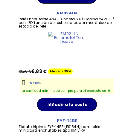
RM024LN
Relé Enchufable 4NAC / hasta 6A / Bobina 24VDC /
con LED, función de test e indicador mecánico de
estado del relé.
6,83 €
10,50 €
Ahorras 35%
En stock
La cantidad mínima de compra para el producto es 10.
Añadir a la cesta
PYF-14BE
Zócalo 14pines PYF-14BE (ES154N) para relés
miniatura enchufables tipo RM y RA