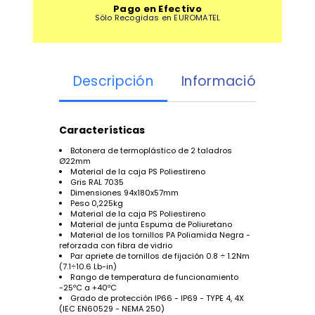
Pago en Efectivo
Sólo Recogidas en EUROMATEL
Descripción
Información Adicio
Características
Botonera de termoplástico de 2 taladros
Ø22mm
Material de la caja PS Poliestireno
Gris RAL 7035
Dimensiones 94x180x57mm
Peso 0,225kg
Material de la caja PS Poliestireno
Material de junta Espuma de Poliuretano
Material de los tornillos PA Poliamida Negra -
reforzada con fibra de vidrio
Par apriete de tornillos de fijación 0.8 ÷ 1.2Nm
(7.1÷10.6 Lb-in)
Rango de temperatura de funcionamiento
-25ºC a +40ºC
Grado de protección IP66 - IP69 - TYPE 4, 4X
(IEC EN60529 - NEMA 250)