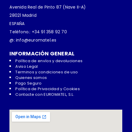
Añadir
Añadir
Añadir
Añadir
Añadir
Añadir
Añadir
Añadir
Añadir
Añadir
Añadir
Añadir
Añadir
Avenida Real de Pinto 87 (Nave II-A)
a la
a la
a la
a la
a la
a la
a la
a la
a la
a la
a la
a la
a la
cesta
cesta
cesta
cesta
cesta
cesta
cesta
cesta
cesta
cesta
cesta
cesta
cesta
28021 Madrid
ESPAÑA
Teléfono.: +34 91 358 92 70
@: info@euromatel.es
INFORMACIÓN GENERAL
Política de envíos y devoluciones
Aviso Legal
Terminos y condiciones de uso
Quienes somos
Pago Seguro
Política de Privacidad y Cookies
Contacte con EUROMATEL, S.L.