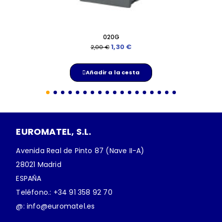
020G
Ver
1,30 €
2,00 €
Añadir a la cesta
EUROMATEL, S.L.
Avenida Real de Pinto 87 (Nave II-A)
28021 Madrid
ESPAÑA
Teléfono.: +34 91 358 92 70
@: info@euromatel.es