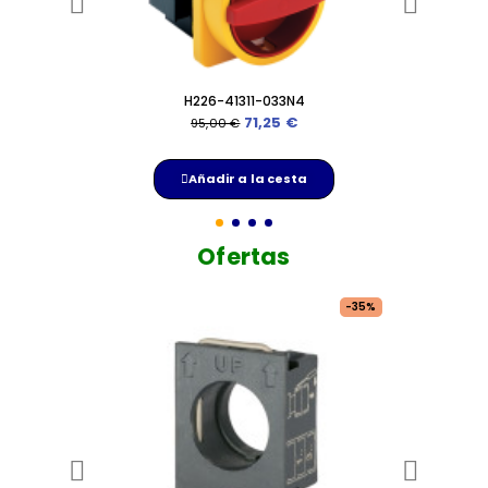
H226-41311-033N4
Ver
71,25 €
95,00 €
Añadir a la cesta
Ofertas
-35%