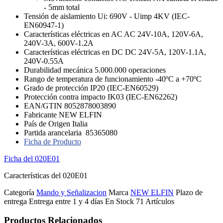
- 5mm total
Tensión de aislamiento Ui: 690V - Uimp 4KV (IEC-
EN60947-1)
Características eléctricas en AC AC 24V-10A, 120V-6A,
240V-3A, 600V-1.2A
Características eléctricas en DC DC 24V-5A, 120V-1.1A,
240V-0.55A
Durabilidad mecánica 5.000.000 operaciones
Rango de temperatura de funcionamiento -40ºC a +70ºC
Grado de protección IP20 (IEC-EN60529)
Protección contra impacto IK03 (IEC-EN62262)
EAN/GTIN 8052878003890
Fabricante NEW ELFIN
País de Origen Italia
Partida arancelaria 85365080
Ficha de Producto
Ficha del 020E01
Características del 020E01
Categoría
Mando y Señalizacion
Marca
NEW ELFIN
Plazo de
entrega
Entrega entre 1 y 4 días
En Stock
71 Artículos
Productos Relacionados