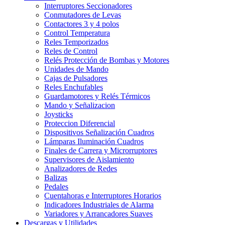
Interruptores Seccionadores
Conmutadores de Levas
Contactores 3 y 4 polos
Control Temperatura
Reles Temporizados
Reles de Control
Relés Protección de Bombas y Motores
Unidades de Mando
Cajas de Pulsadores
Reles Enchufables
Guardamotores y Relés Térmicos
Mando y Señalizacion
Joysticks
Proteccion Diferencial
Dispositivos Señalización Cuadros
Lámparas Iluminación Cuadros
Finales de Carrera y Microrruptores
Supervisores de Aislamiento
Analizadores de Redes
Balizas
Pedales
Cuentahoras e Interruptores Horarios
Indicadores Industriales de Alarma
Variadores y Arrancadores Suaves
Descargas y Utilidades