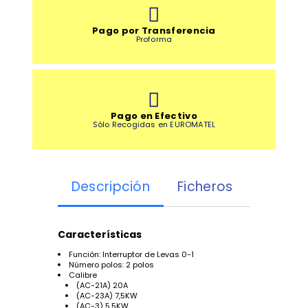
Pago por Transferencia
Proforma
Pago en Efectivo
Sólo Recogidas en EUROMATEL
Descripción
Ficheros
Inform
Características
Función: Interruptor de Levas 0-1
Número polos: 2 polos
Calibre
(AC-21A) 20A
(AC-23A) 7,5KW
(AC-3) 5,5KW