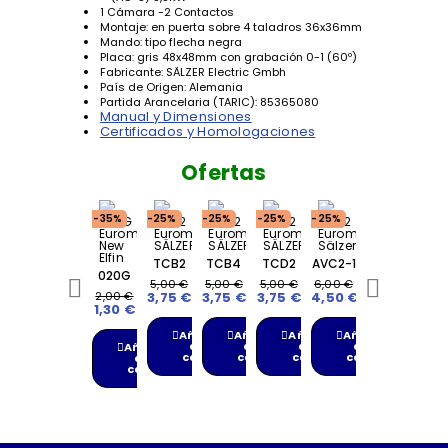
1 Cámara -2 Contactos
Montaje: en puerta sobre 4 taladros 36x36mm
Mando: tipo flecha negra
Placa: gris 48x48mm con grabación 0-1 (60º)
Fabricante: SÄLZER Electric Gmbh
País de Origen: Alemania
Partida Arancelaria (TARIC): 85365080
Manual y Dimensiones
Certificados y Homologaciones
Ofertas
-35%
-25%
-25%
-25%
-25%
TCB2
TCB4
TCD2
AVC2-1
020G
Ver
Ver
Ver
Ver
5,00 €
5,00 €
5,00 €
6,00 €
Ver
2,00 €
3,75 €
3,75 €
3,75 €
4,50 €
1,30 €
Añadir
Añadir
Añadir
Añadir
a la
a la
a la
a la
Añadir
cesta
cesta
cesta
cesta
a la
cesta
-25%
-25%
-35%
-25%
-25%
-35%
-25%
-35%
-35%
-25%
-25%
-25%
-35%
AVC4-
MGH2-
020GE01
020E01
AVA8-
TCC2
020E10
MAH2-
020PD9
TCA4
TCA2
MGH2-
020GE10