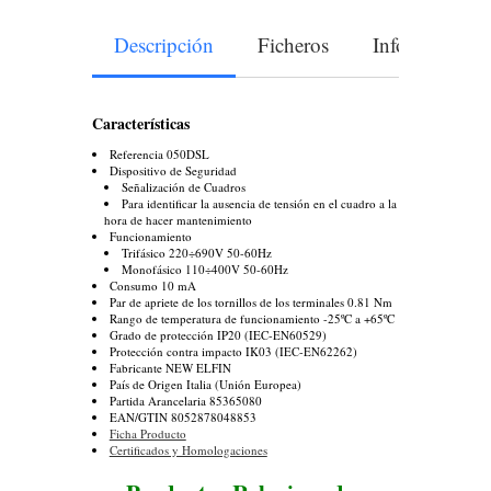
Descripción
Ficheros
Información A
Características
Referencia 050DSL
Dispositivo de Seguridad
Señalización de Cuadros
Para identificar la ausencia de tensión en el cuadro a la
hora de hacer mantenimiento
Funcionamiento
Trifásico 220÷690V 50-60Hz
Monofásico 110÷400V 50-60Hz
Consumo 10 mA
Par de apriete de los tornillos de los terminales 0.81 Nm
Rango de temperatura de funcionamiento -25ºC a +65ºC
Grado de protección IP20 (IEC-EN60529)
Protección contra impacto IK03 (IEC-EN62262)
Fabricante NEW ELFIN
País de Origen Italia (Unión Europea)
Partida Arancelaria 85365080
EAN/GTIN 8052878048853
Ficha Producto
Certificados y Homologaciones